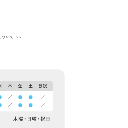
について
>>
水
木
金
土
日祝
●
／
●
●
／
●
／
●
●
／
木曜・日曜・祝日