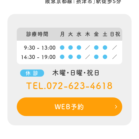
阪急京都線「摂津市」駅徒歩5分
診療時間
月
火
水
木
金
土
日祝
9:30 - 13:00
●
●
●
／
●
●
／
14:30 - 19:00
●
●
●
／
●
●
／
木曜・日曜・祝日
休 診
TEL.072-623-4618
WEB予約