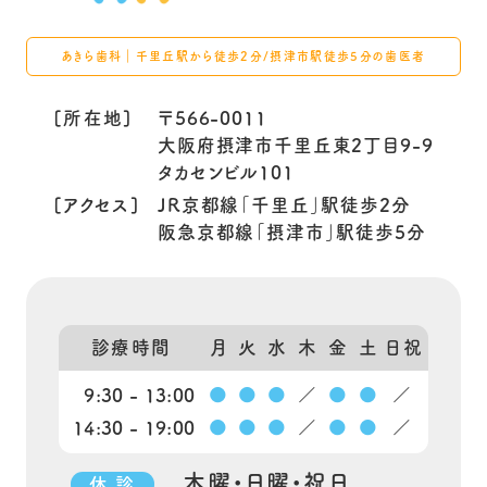
あきら歯科｜千里丘駅から徒歩2分/摂津市駅徒歩5分の歯医者
[所在地]
〒566-0011
大阪府摂津市千里丘東2丁目9-9
タカセンビル101
[アクセス]
JR京都線「千里丘」駅徒歩2分
阪急京都線「摂津市」駅徒歩5分
診療時間
月
火
水
木
金
土
日祝
9:30 - 13:00
●
●
●
／
●
●
／
14:30 - 19:00
●
●
●
／
●
●
／
木曜・日曜・祝日
休 診