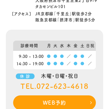
大阪府摂津市千里丘東2丁目9-9
タカセンビル101
[アクセス]
JR京都線「千里丘」駅徒歩2分
阪急京都線「摂津市」駅徒歩5分
診療時間
月
火
水
木
金
土
日祝
9:30 - 13:00
●
●
●
／
●
●
／
14:30 - 19:00
●
●
●
／
●
●
／
木曜・日曜・祝日
休 診
TEL.072-623-4618
WEB予約