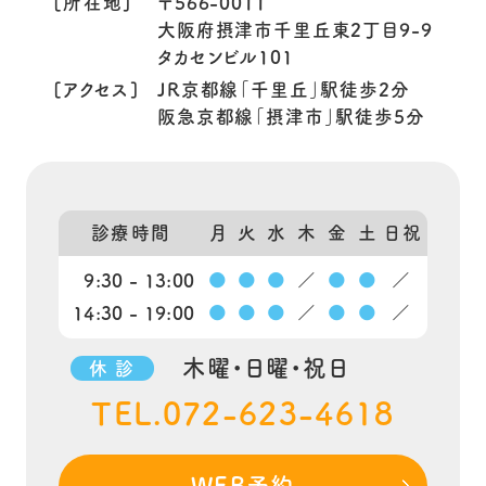
[所在地]
〒566-0011
大阪府摂津市千里丘東2丁目9-9
タカセンビル101
[アクセス]
JR京都線「千里丘」駅徒歩2分
阪急京都線「摂津市」駅徒歩5分
診療時間
月
火
水
木
金
土
日祝
9:30 - 13:00
●
●
●
／
●
●
／
14:30 - 19:00
●
●
●
／
●
●
／
木曜・日曜・祝日
休 診
TEL.072-623-4618